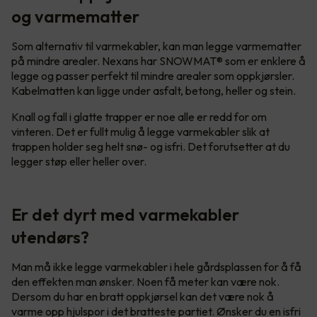
og varmematter
Som alternativ til varmekabler, kan man legge varmematter
på mindre arealer. Nexans har SNOWMAT® som er enklere å
legge og passer perfekt til mindre arealer som oppkjørsler.
Kabelmatten kan ligge under asfalt, betong, heller og stein.
Knall og fall i glatte trapper er noe alle er redd for om
vinteren. Det er fullt mulig å legge varmekabler slik at
trappen holder seg helt snø- og isfri. Det forutsetter at du
legger støp eller heller over.
Er det dyrt med varmekabler
utendørs?
Man må ikke legge varmekabler i hele gårdsplassen for å få
den effekten man ønsker. Noen få meter kan være nok.
Dersom du har en bratt oppkjørsel kan det være nok å
varme opp hjulspor i det bratteste partiet. Ønsker du en isfri