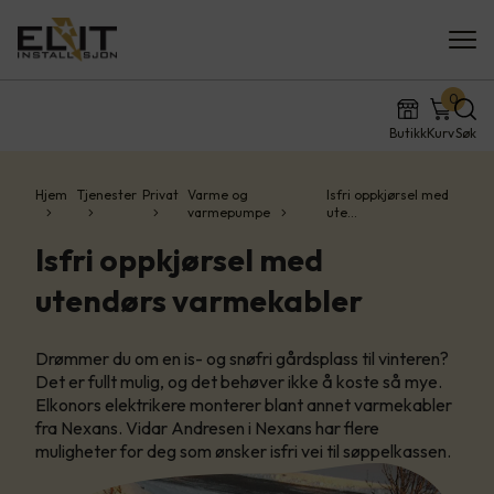
0
Butikk
Kurv
Søk
Hjem
Tjenester
Privat
Varme og
Isfri oppkjørsel med
varmepumpe
ute…
Isfri oppkjørsel med
utendørs varmekabler
Drømmer du om en is- og snøfri gårdsplass til vinteren?
Det er fullt mulig, og det behøver ikke å koste så mye.
Elkonors elektrikere monterer blant annet varmekabler
fra Nexans. Vidar Andresen i Nexans har flere
muligheter for deg som ønsker isfri vei til søppelkassen.