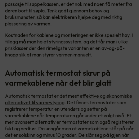
passasje til søppelkassen, er det nok med noen få meter fra
døren bort til søpla. Tenk godt gjennom behov og
bruksmønster, så kan elektrikeren hjelpe deg med riktig
plassering av varmen.
Kostnaden for kablene og monteringen er ikke spesielt høy. I
tillegg må man ha et styringssystem, og det får man i ulike
prisklasser der den rimeligste varianten er en av-og-på-
knapp slik at man styrer varmen manuelt.
Automatisk termostat skrur på
varmekablene når det blir glatt
Automatisk termostat er det mest
effektive og økonomiske
alternativet til varmestyring
. Det finnes termostater som
registrerer temperatur en utendørs og setter på
varmekablene når temperaturen går under et valgt nivå. Et
mer avansert alternativ er termostater som også registrerer
fukt og nedbør. Da unngår man at varmekablene står på når
det er solskinn og minus 10 grader. De slår seg på igjen når