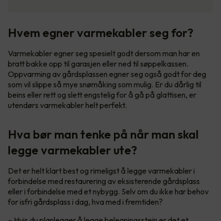
Hvem egner varmekabler seg for?
Varmekabler egner seg spesielt godt dersom man har en
bratt bakke opp til garasjen eller ned til søppelkassen.
Oppvarming av gårdsplassen egner seg også godt for deg
som vil slippe så mye snømåking som mulig. Er du dårlig til
beins eller rett og slett engstelig for å gå på glattisen, er
utendørs varmekabler helt perfekt.
Hva bør man tenke på når man skal
legge varmekabler ute?
Det er helt klart best og rimeligst å legge varmekabler i
forbindelse med restaurering av eksisterende gårdsplass
eller i forbindelse med et nybygg. Selv om du ikke har behov
for isfri gårdsplass i dag, hva med i fremtiden?
– Hvis du planlegger å legge belegningsstein er det et