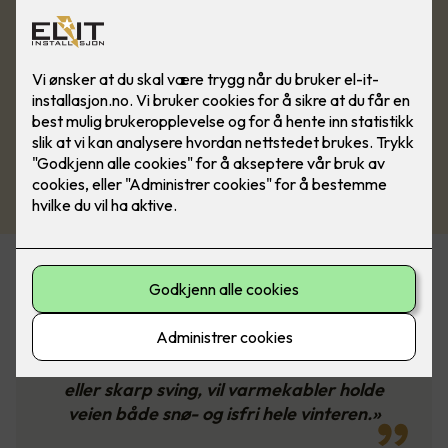
«Varmekabler kan legges under asfalt
og belegningsstein. Hvis du har en
klønete innkjøring med en bratt bakke
eller skarp sving, vil varmekabler holde
veien både snø- og isfri hele vinteren.»