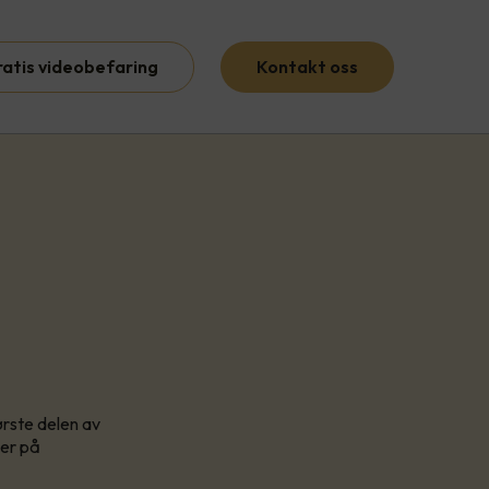
ratis videobefaring
Kontakt oss
ørste delen av
ler på