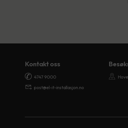
Kontakt oss
Besøk
4747 9000
Hove
post@el-it-installasjon.no