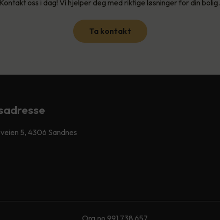
Kontakt oss i dag! Vi hjelper deg med riktige løsninger for din bolig
Ta kontakt
sadresse
veien 5, 4306 Sandnes
Org.no 991 738 657