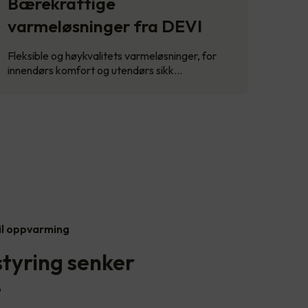
Bærekraftige
varmeløsninger fra DEVI
Fleksible og høykvalitets varmeløsninger, for
innendørs komfort og utendørs sikk…
il oppvarming
styring senker
t