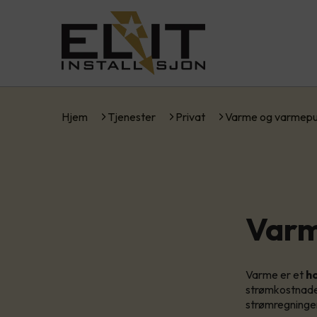
Hjem
Tjenester
Privat
Varme og varmep
Var
Varme er et
ho
strømkostnaden
strømregninge