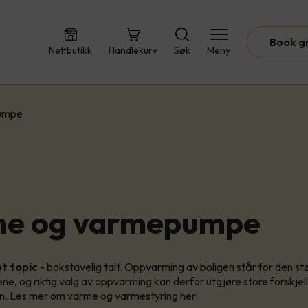
Book g
Nettbutikk
Handlekurv
Søk
Meny
umpe
me og varmepumpe
t topic
- bokstavelig talt. Oppvarming av boligen står for den st
e, og riktig valg av oppvarming kan derfor utgjøre store forskjel
n. Les mer om varme og varmestyring her.