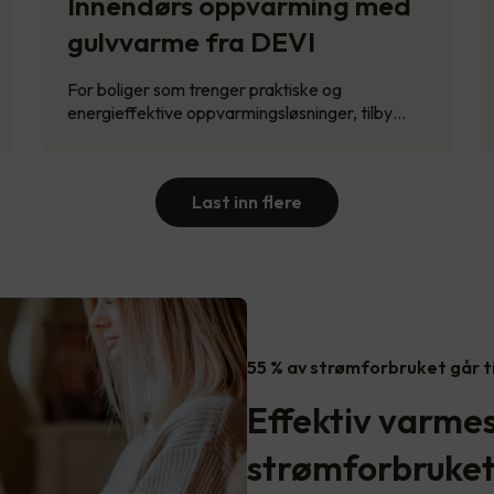
Innendørs oppvarming med
gulvvarme fra DEVI
For boliger som trenger praktiske og
energieffektive oppvarmingsløsninger, tilby…
Last inn flere
55 % av strømforbruket går t
Effektiv varme
strømforbruke