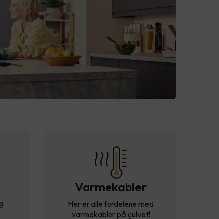
Varmekabler
og
Her er alle fordelene med
varmekabler på gulvet!