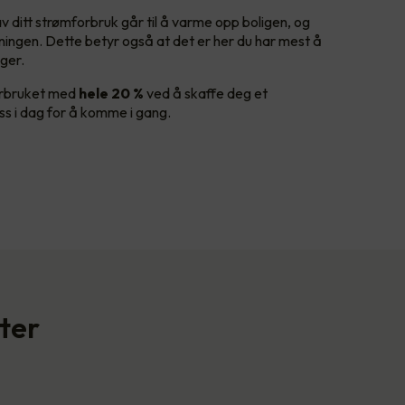
v ditt strømforbruk går til å varme opp boligen, og
gningen. Dette betyr også at det er her du har mest å
nger.
forbruket med
hele 20 %
ved å skaffe deg et
s i dag for å komme i gang.
ter