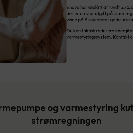
Enova har anslått at rundt 55 % a
det er en stor utgift på strømre
vinne på å investere i gode løsni
Du kan faktisk redusere energi
varmestyringssystem. Kontakt os
rmepumpe og varmestyring kut
strømregningen