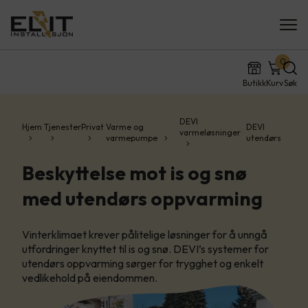
0
Butikk
Kurv
Søk
DEVI
Hjem
Tjenester
Privat
Varme og
DEVI
varmeløsninger
varmepumpe
utendørs
Beskyttelse mot is og snø
med utendørs oppvarming
Vinterklimaet krever pålitelige løsninger for å unngå
utfordringer knyttet til is og snø. DEVI’s systemer for
utendørs oppvarming sørger for trygghet og enkelt
vedlikehold på eiendommen.