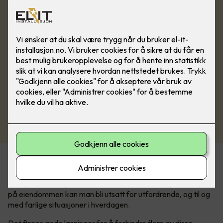
En trygg og mer komfortabel vinter
I Norge har vi et ganske tøft vinterklima. Med mye snø og is
på eiendommen kan man bli utsatt for utfordrende, og til og
med farlige situasjoner i hverdagen.