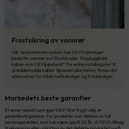
Frostsikring av vannrør
Når temperaturen synker, kan DEVI’s løsninger
beskytte vannrør mot frostskader. Fra pluggbare
kabler som DEVIpipeheat™ for enkle installasjoner til
skreddersydde kabler tilpasset ulike behov, finnes det
alternativer for både helårsboliger og fritidsboliger.
Markedets beste garantier
Et annet aspekt som gjør DEVI til et trygt valg, er
garantibetingelsene. For produkter som dekkes av full
servicegarantien, som kan være opptil 20 år, vil DEVI i tillegg
til reparasjon eller utskifting av det defekte produktet også