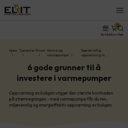
0
Butikk
Kurv
Søk
Hjem
Tjenester
Privat
Varme og
Bærekraftig
varmepumpe
oppvarming m…
6 gode grunner til å
investere i varmepumper
Oppvarming av boligen utgjør den største kostnaden
på strømregningen - med varmepumpe får du ren,
miljøvennlig og energieffektiv oppvarming av boligen.