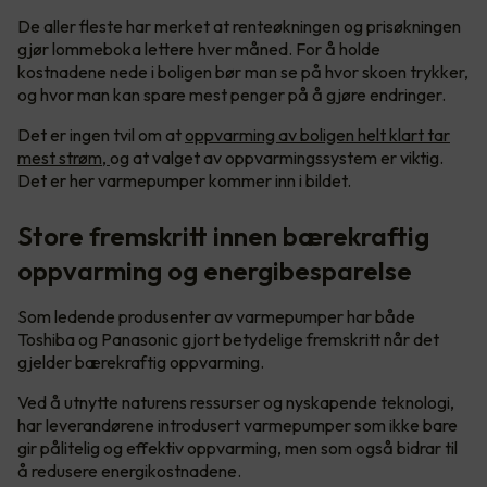
De aller fleste har merket at renteøkningen og prisøkningen
gjør lommeboka lettere hver måned. For å holde
kostnadene nede i boligen bør man se på hvor skoen trykker,
og hvor man kan spare mest penger på å gjøre endringer.
Det er ingen tvil om at
oppvarming av boligen helt klart tar
mest strøm,
og at valget av oppvarmingssystem er viktig.
Det er her varmepumper kommer inn i bildet.
Store fremskritt innen bærekraftig
oppvarming og energibesparelse
Som ledende produsenter av varmepumper har både
Toshiba og Panasonic gjort betydelige fremskritt når det
gjelder bærekraftig oppvarming.
Ved å utnytte naturens ressurser og nyskapende teknologi,
har leverandørene introdusert varmepumper som ikke bare
gir pålitelig og effektiv oppvarming, men som også bidrar til
å redusere energikostnadene.