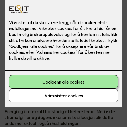
Varmepumper er ikke lenger et øyesår i hjemmet ditt.
Moderne varmepumper har utviklet seg veldig de siste
årene, både på design og teknologi.
Hvordan holde kostnadene nede?
Energi og bærekraft blir stadig et hetere tema. Med økte
strømutgifter og dagens økonomiske situasjon blir dette
enda mer aktuelt, også i husholdningen.