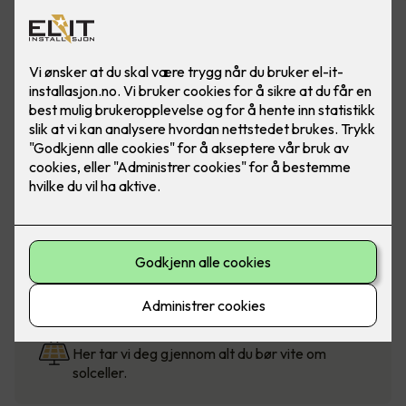
Solcellekalkulator
Beregn pris for solceller til bolig, fritidsbolig og
mindre næringsbygg.
Solcellestøtte fra Enova
Visste du at du kan få støtte når du velger
klimasmarte løsninger?
Hva er fordelene med solceller?
Her tar vi deg gjennom alt du bør vite om
solceller.