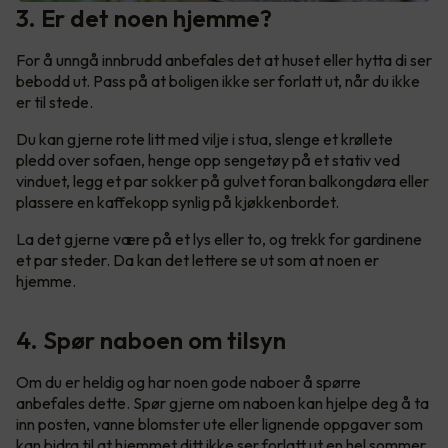
3. Er det noen hjemme?
For å unngå innbrudd anbefales det at huset eller hytta di ser
bebodd ut. Pass på at boligen ikke ser forlatt ut, når du ikke
er til stede.
Du kan gjerne rote litt med vilje i stua, slenge et krøllete
pledd over sofaen, henge opp sengetøy på et stativ ved
vinduet, legg et par sokker på gulvet foran balkongdøra eller
plassere en kaffekopp synlig på kjøkkenbordet.
La det gjerne være på et lys eller to, og trekk for gardinene
et par steder. Da kan det lettere se ut som at noen er
hjemme.
4. Spør naboen om tilsyn
Om du er heldig og har noen gode naboer å spørre
anbefales dette. Spør gjerne om naboen kan hjelpe deg å ta
inn posten, vanne blomster ute eller lignende oppgaver som
kan bidra til at hjemmet ditt ikke ser forlatt ut en hel sommer.