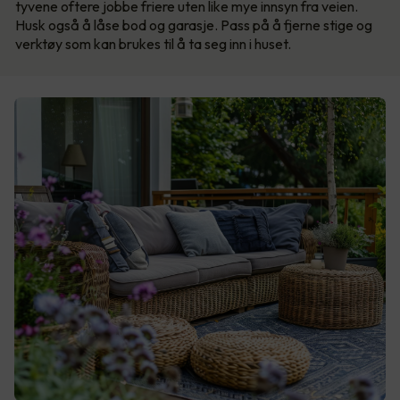
tyvene oftere jobbe friere uten like mye innsyn fra veien.
Husk også å låse bod og garasje. Pass på å fjerne stige og
verktøy som kan brukes til å ta seg inn i huset.