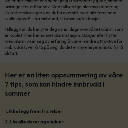
Nå er det enklere enn noen gang å skreddersy gode, smarte
løsninger for ditt behov. Med fullverdige alarmsystemer og
sikkerhetsløsninger kan du ha oversikt over alle farer som
skulle oppstå - fra innbrudd, til brann og lekkasjer.
I tillegg kan du benytte deg av en døgnovervåket alarm, som
er koblet til en bemannet alarmstasjon. Boliger eller hytter
med alarm viser seg av erfaring å være mindre attraktive for
innbruddstyver å ta på seg, da det er mye høyere risiko for å
bli tatt.
Her er en liten oppsummering av våre
7 tips, som kan hindre innbrudd i
sommer
1. Ikke legg frem fristelser
2. Lås alle dører og vinduer