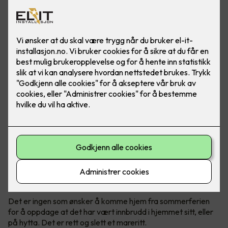
Det er ingen tvil om at det har vært en stor økning av
antall innbrudd de siste årene, både i bolig og hytter.
Politiet anbefaler tiltak før man reiser på ferie.
Mange innbrudd om sommeren
Det er ingen som ønsker å komme hjem fra sommerferien
for å oppdage at det har vært innbrudd i hjemmet sitt, eller
på hytta. Det er rett og slett et mareritt.