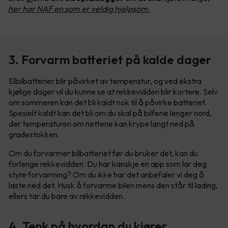
her har NAF en som er veldig hjelpsom.
3. Forvarm batteriet på kalde dager
Elbilbatterier blir påvirket av temperatur, og ved ekstra
kjølige dager vil du kunne se at rekkevidden blir kortere. Selv
om sommeren kan det bli kaldt nok til å påvirke batteriet.
Spesielt kaldt kan det bli om du skal på bilferie lenger nord,
der temperaturen om nettene kan krype langt ned på
gradestokken.
Om du forvarmer bilbatteriet før du bruker det, kan du
forlenge rekkevidden. Du har kanskje en app som lar deg
styre forvarming? Om du ikke har det anbefaler vi deg å
laste ned det. Husk å forvarme bilen mens den står til lading,
ellers tar du bare av rekkevidden.
4. Tenk på hvordan du kjører