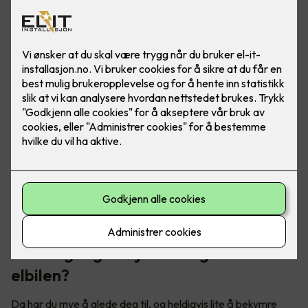
Skal du på norgesferie med elbil? Her er noen triks for å
forlenge rekkevidden, slik at du kan kjøre trollstigen uten
rekkeviddeangst.
Første gang du kjører langtur med
elbilen?
Da har du mye å glede deg til, og heldigvis lite å bekymre