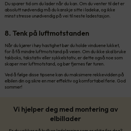
Du sparer tid om du lader når du kan. Om du venter til det er
absolutt nødvendig må du kanskje sitte i ladekø, og ikke
minst stresse unødvendig på vei til neste ladestasjon.
8. Tenk på luftmotstanden
Når du kjører i høy hastighet bør du holde vinduene lukket,
for å få mindre luftmotstand på veien. Om du ikke skal bruke
takboks, takstativ eller sykkelstativ, er dette også noe som
skaper mer luftmotstand, og bør fjernes før turen.
Ved å følge disse tipsene kan du maksimere rekkevidden på
elbilen din og sikre en mer effektiv og komfortabel ferie. God
sommer!
Vi hjelper deg med montering av
elbillader
Er du usikker på hvilken ladeløsning som er riktig for deg?