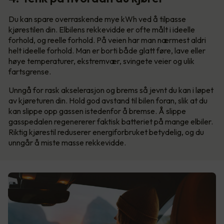
Du kan spare overraskende mye kWh ved å tilpasse
kjørestilen din. Elbilens rekkevidde er ofte målt i ideelle
forhold, og reelle forhold. På veien har man nærmest aldri
helt ideelle forhold. Man er borti både glatt føre, lave eller
høye temperaturer, ekstremvær, svingete veier og ulik
fartsgrense.
Unngå for rask akselerasjon og brems så jevnt du kan i løpet
av kjøreturen din. Hold god avstand til bilen foran, slik at du
kan slippe opp gassen istedenfor å bremse. Å slippe
gasspedalen regenererer faktisk batteriet på mange elbiler.
Riktig kjørestil reduserer energiforbruket betydelig, og du
unngår å miste masse rekkevidde.