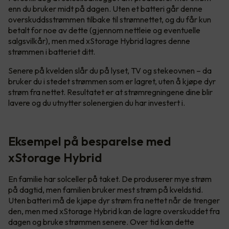
enn du bruker midt på dagen. Uten et batteri går denne
overskuddsstrømmen tilbake til strømnettet, og du får kun
betalt for noe av dette (gjennom nettleie og eventuelle
salgsvilkår), men med xStorage Hybrid lagres denne
strømmen i batteriet ditt.
Senere på kvelden slår du på lyset, TV og stekeovnen – da
bruker du i stedet strømmen som er lagret, uten å kjøpe dyr
strøm fra nettet. Resultatet er at strømregningene dine blir
lavere og du utnytter solenergien du har investert i.
Eksempel på besparelse med
xStorage Hybrid
En familie har solceller på taket. De produserer mye strøm
på dagtid, men familien bruker mest strøm på kveldstid.
Uten batteri må de kjøpe dyr strøm fra nettet når de trenger
den, men med xStorage Hybrid kan de lagre overskuddet fra
dagen og bruke strømmen senere. Over tid kan dette