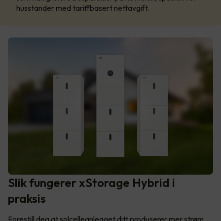
husstander med tariffbasert nettavgift.
Slik fungerer xStorage Hybrid i
praksis
Forestill deg at solcelleanlegget ditt produserer mer strøm