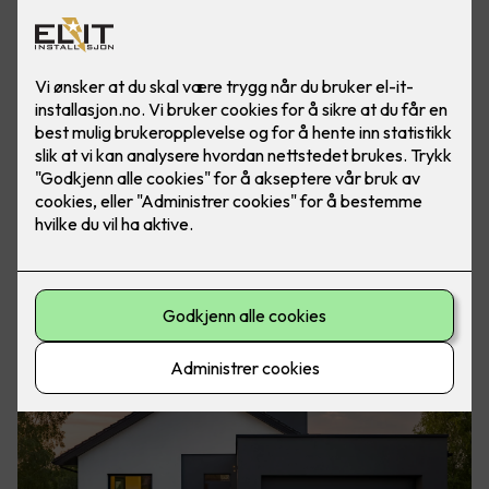
Smart energilagring
Ikke bare blir det lettere å bruke fornybar energi, men det gir
deg også lavere strømregninger. Med lav krone og dyrtid er
det enda viktigere å prioritere hvor man legger pengene
sine.
Eaton xStorage Hybrid er laget for å ta vare på
overskuddsstrøm fra blant annet solceller og strømnettet,
lagre den smart, og gi deg tilgang til strømmen når du
trenger den mest – for eksempel når strømprisene er høye
eller det produseres lite fornybar energi.