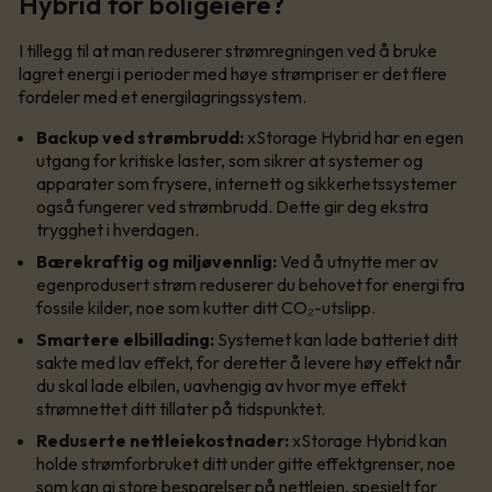
Hybrid for boligeiere?
I tillegg til at man reduserer strømregningen ved å bruke
lagret energi i perioder med høye strømpriser er det flere
fordeler med et energilagringssystem.
Backup ved strømbrudd:
xStorage Hybrid har en egen
utgang for kritiske laster, som sikrer at systemer og
apparater som frysere, internett og sikkerhetssystemer
også fungerer ved strømbrudd. Dette gir deg ekstra
trygghet i hverdagen.
Bærekraftig og miljøvennlig:
Ved å utnytte mer av
egenprodusert strøm reduserer du behovet for energi fra
fossile kilder, noe som kutter ditt CO₂-utslipp.
Smartere elbillading:
Systemet kan lade batteriet ditt
sakte med lav effekt, for deretter å levere høy effekt når
du skal lade elbilen, uavhengig av hvor mye effekt
strømnettet ditt tillater på tidspunktet.
Reduserte nettleiekostnader:
xStorage Hybrid kan
holde strømforbruket ditt under gitte effektgrenser, noe
som kan gi store besparelser på nettleien, spesielt for