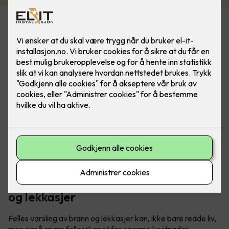
Med flere familier under samme tak er det ekstra viktig å
ta sikkerhet på alvor. Med Elotec Ajax kan man sove trygt
om natta.
Elotec varsler fellesskapet om brann
og lekkasjer
Felles varsling av brann og lekkasjer kan, ikke bare redde liv,
men også spare fellesskapet for enorme kostnader.