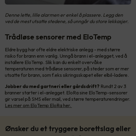
Denne lette, lille alarmen er enkel å plassere. Legg den
ved de mest utsatte stedene, så unngår du store lekkasjer.
Trådløse sensorer med EloTemp
Eldre bygg har ofte eldre elektriske anlegg - med større
risiko for brann enn vanlig. Unngå brann i el-anlegget, ved å
installere EloTemp. Slik kan du enkelt overvåke
temperaturen med trådløse sensorer, på steder som er mer
utsatte for brann, som f.eks sikringsskapet eller elbil-ladere.
Jobber du med gartneri eller gårdsdrift?
Rundt 2 av 3
branner starter i el-anlegget. EloRa sine EloTemp-sensorer
gir varsel på SMS eller mail, ved større temperaturendringer.
Les mer om EloTemp EloRa her.
Ønsker du et tryggere borettslag eller