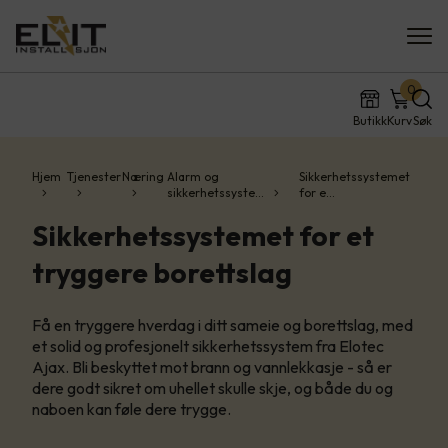
0
Butikk
Kurv
Søk
Hjem
Tjenester
Næring
Alarm og
Sikkerhetssystemet
sikkerhetssyste…
for e…
Sikkerhetssystemet for et
tryggere borettslag
Få en tryggere hverdag i ditt sameie og borettslag, med
et solid og profesjonelt sikkerhetssystem fra Elotec
Ajax. Bli beskyttet mot brann og vannlekkasje - så er
dere godt sikret om uhellet skulle skje, og både du og
naboen kan føle dere trygge.