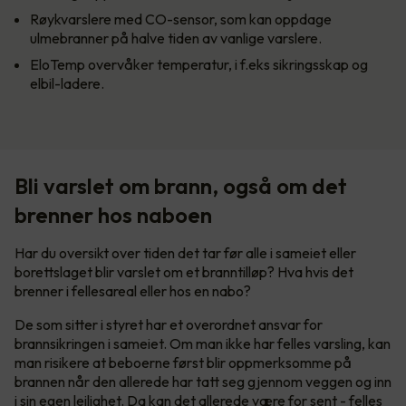
Røykvarslere med CO-sensor, som kan oppdage
ulmebranner på halve tiden av vanlige varslere.
EloTemp overvåker temperatur, i f.eks sikringsskap og
elbil-ladere.
Bli varslet om brann, også om det
brenner hos naboen
Har du oversikt over tiden det tar før alle i sameiet eller
borettslaget blir varslet om et branntilløp? Hva hvis det
brenner i fellesareal eller hos en nabo?
De som sitter i styret har et overordnet ansvar for
brannsikringen i sameiet. Om man ikke har felles varsling, kan
man risikere at beboerne først blir oppmerksomme på
brannen når den allerede har tatt seg gjennom veggen og inn
i sin egen leilighet. Da kan det allerede være for sent - felles