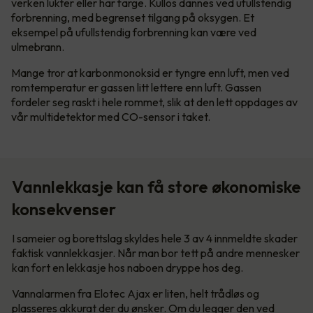
verken lukter eller har farge. Kullos dannes ved ufullstendig
forbrenning, med begrenset tilgang på oksygen. Et
eksempel på ufullstendig forbrenning kan være ved
ulmebrann.
Mange tror at karbonmonoksid er tyngre enn luft, men ved
romtemperatur er gassen litt lettere enn luft. Gassen
fordeler seg raskt i hele rommet, slik at den lett oppdages av
vår multidetektor med CO-sensor i taket.
Vannlekkasje kan få store økonomiske
konsekvenser
I sameier og borettslag skyldes hele 3 av 4 innmeldte skader
faktisk vannlekkasjer. Når man bor tett på andre mennesker
kan fort en lekkasje hos naboen dryppe hos deg.
Vannalarmen fra Elotec Ajax er liten, helt trådløs og
plasseres akkurat der du ønsker. Om du legger den ved