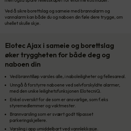
Ved å sikre borettslag og sameie med brannalarm og
vannalarm kan både du og naboen din føle dere trygge, om
uhellet skulle skje.
Elotec Ajax i sameie og borettslag
øker tryggheten for både deg og
naboen din
Ved branntilløp varsles alle, i naboleiligheter og fellesareal.
Unngå å forstyrre naboene ved selvforskyldte alarmer,
med den unike leilighetsfunksjonen ElotecniQ.
Enkel oversikt for de som er ansvarlige, som f.eks
styremedlemmer og vaktmester.
Brannvarsling som er svært godt tilpasset
parkeringskjellere.
Varsling i app umiddelbart ved vannlekkasje.