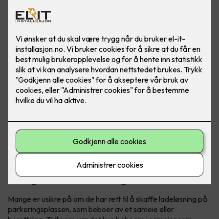
Visste du at du har krav på elbillader hjemme, uavhengig
om du bor i borettslag eller sameie? Det er godt å vite om
du har eller skal skaffe elbil.
Tidligere gjaldt det kun for sameie,
nå også for borettslag
Mange er usikre på om de har rett til å skaffe ladeløsning på
parkeringsplassen, som beboer av et sameie eller