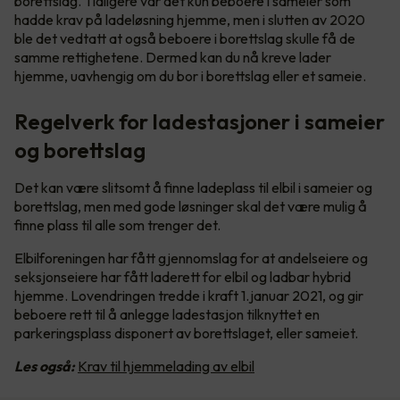
borettslag. Tidligere var det kun beboere i sameier som
hadde krav på ladeløsning hjemme, men i slutten av 2020
ble det vedtatt at også beboere i borettslag skulle få de
samme rettighetene. Dermed kan du nå kreve lader
hjemme, uavhengig om du bor i borettslag eller et sameie.
Regelverk for ladestasjoner i sameier
og borettslag
Det kan være slitsomt å finne ladeplass til elbil i sameier og
borettslag, men med gode løsninger skal det være mulig å
finne plass til alle som trenger det.
Elbilforeningen har fått gjennomslag for at andelseiere og
seksjonseiere har fått laderett for elbil og ladbar hybrid
hjemme. Lovendringen tredde i kraft 1.januar 2021, og gir
beboere rett til å anlegge ladestasjon tilknyttet en
parkeringsplass disponert av borettslaget, eller sameiet.
Les også:
Krav til hjemmelading av elbil