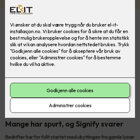
Utskifting av lysrør - hva har dette å si for din bedrift?
Mange har spurt, og Signify svarer
Bedrifter har for fullt startet med ubyttingen fra gamle lysrør