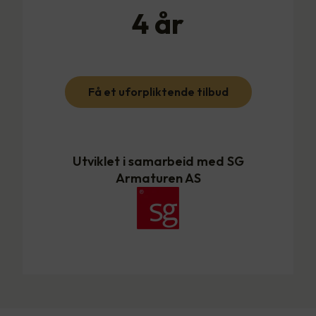
4
år
Få et uforpliktende tilbud
Utviklet i samarbeid med SG
Armaturen AS