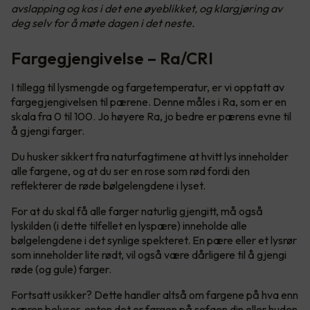
avslapping og kos i det ene øyeblikket, og klargjøring av
deg selv for å møte dagen i det neste.
Fargegjengivelse – Ra/CRI
I tillegg til lysmengde og fargetemperatur, er vi opptatt av
fargegjengivelsen til pærene. Denne måles i Ra, som er en
skala fra 0 til 100. Jo høyere Ra, jo bedre er pærens evne til
å gjengi farger.
Du husker sikkert fra naturfagtimene at hvitt lys inneholder
alle fargene, og at du ser en rose som rød fordi den
reflekterer de røde bølgelengdene i lyset.
For at du skal få alle farger naturlig gjengitt, må også
lyskilden (i dette tilfellet en lyspære) inneholde alle
bølgelengdene i det synlige spekteret. En pære eller et lysrør
som inneholder lite rødt, vil også være dårligere til å gjengi
røde (og gule) farger.
Fortsatt usikker? Dette handler altså om fargene på hva enn
pæren belyser, enten det er fargen på sofaen din eller huden