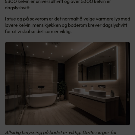
5300 kelvin er universalhvitt og over 5300 kelvin er
dagslyshvitt.
I stue og på soverom er det normalt å velge varmere lys med
lavere kelvin, mens kjøkken og baderom krever dagslyshvitt
for at vi skal se det som er viktig.
Allsidig belysning på badet er viktig. Dette sørger for