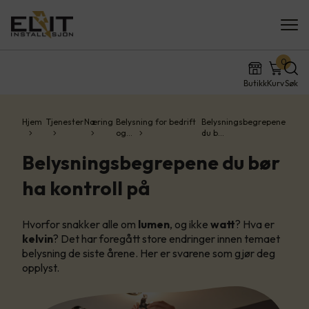
0
Butikk
Kurv
Søk
Hjem
Tjenester
Næring
Belysning for bedrift
Belysningsbegrepene
og…
du b…
Belysningsbegrepene du bør
ha kontroll på
Hvorfor snakker alle om
lumen
, og ikke
watt
? Hva er
kelvin
? Det har foregått store endringer innen temaet
belysning de siste årene. Her er svarene som gjør deg
opplyst.