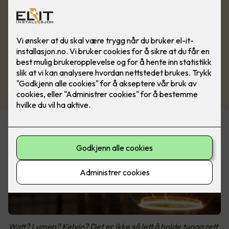
Watt? Lumen? Kelvin? Det er ikke så lett å holde tunga rett