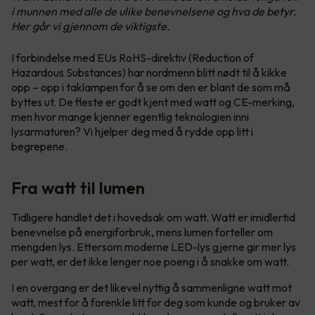
i munnen med alle de ulike benevnelsene og hva de betyr.
Her går vi gjennom de viktigste.
I forbindelse med EUs RoHS-direktiv (Reduction of
Hazardous Substances) har nordmenn blitt nødt til å kikke
opp – opp i taklampen for å se om den er blant de som må
byttes ut. De fleste er godt kjent med watt og CE-merking,
men hvor mange kjenner egentlig teknologien inni
lysarmaturen? Vi hjelper deg med å rydde opp litt i
begrepene.
Fra watt til lumen
Tidligere handlet det i hovedsak om watt. Watt er imidlertid
benevnelse på energiforbruk, mens lumen forteller om
mengden lys. Ettersom moderne LED-lys gjerne gir mer lys
per watt, er det ikke lenger noe poeng i å snakke om watt.
I en overgang er det likevel nyttig å sammenligne watt mot
watt, mest for å forenkle litt for deg som kunde og bruker av