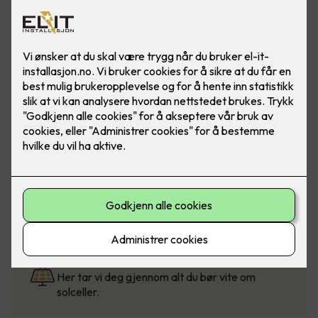
Solcellekalkulator
Beregn pris for solceller til bolig, fritidsbolig og
mindre næringsbygg.
Solcellestøtte fra Enova
Visste du at du kan få støtte når du velger
klimasmarte løsninger?
Hva er fordelene med solceller?
Her tar vi deg gjennom alt du bør vite om
solceller.