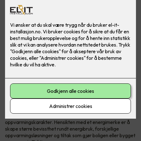
Hva er egentlig et energimerke?
Energimerking gir informasjon om energiforbruk og
oppvarming, og hjelper boligeieren med å identifisere hvilke
tiltak som kan øke energieffektiviteten.
Energimerket inkluderer en energikarakter og en
oppvarmingskarakter. Hensikten med et energimerke er å
skape større bevissthet rundt energibruk, forskjellige
oppvarmingsløsninger og tiltak som gjør boligen eller bygget