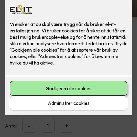
Spike veggarmatur - grafitt
Lekker utebelysning fra SG Armaturen. Ferdig
montert, utskifting av lampe.
Moderne LED veggarmatur med opp- og nedlys for
utendørs montering.
3,890
,-
Antall
-
+