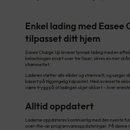
Enkel lading med Easee 
tilpasset ditt hjem
Easee Charge Up leverer lynrask lading med en effek
belastningen smart over tre faser, sikres en mer skå
strømnettet.
Laderen støtter alle elbiler og strømnett, og sørger a
basert på tilgjengelig kapasitet. Med avanserte sikk
være trygg på at ladingen skjer sikkert – hver enest
Alltid oppdatert
Laderne oppdateres kontinuerlig med den nyeste funk
over-the-air programvareoppdateringer. På denne må