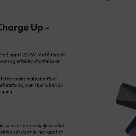
Charge Up -
t på opptil 22 kW. Ved å fordele
nsom og effektiv utnyttelse av
lltid for maksimal ladeeffekt
erhetsfunksjoner i bunn, kan du
e gang.
sjonaliteten ved hjelp av våre
ten vet du at du har kjøpt et