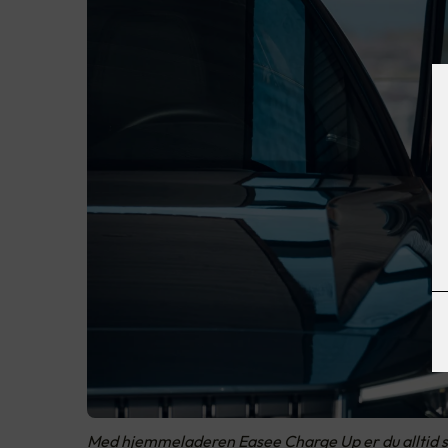
Med hjemmeladeren Easee Charge Up er du alltid sikre