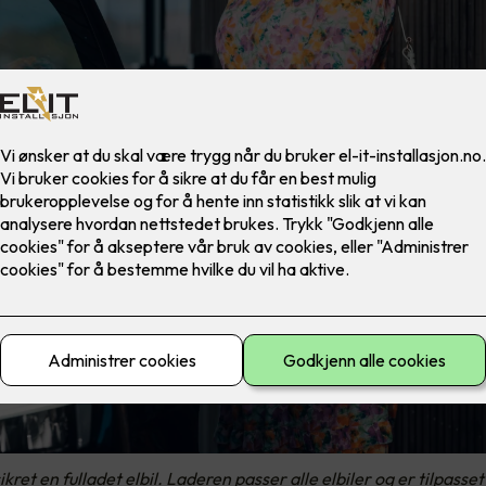
t en fulladet elbil. Laderen passer alle elbiler og er tilpasset 